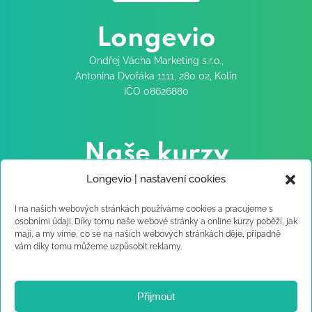
Longevio
Ondřej Vácha Marketing s.r.o.,
Antonína Dvořáka 1111, 280 02, Kolín
IČO 08626880
Naše kurzy
Testosteron od A do Z
Longevio | nastavení cookies
I na našich webových stránkách používáme cookies a pracujeme s
osobními údaji. Díky tomu naše webové stránky a online kurzy poběží, jak
mají, a my víme, co se na našich webových stránkách děje, případně
vám díky tomu můžeme uzpůsobit reklamy.
Rychlé kontakty
info@longevio.cz
Přijmout