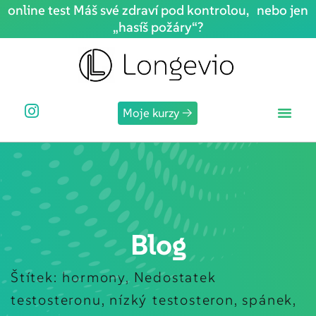
online test Máš své zdraví pod kontrolou, nebo jen
„hasíš požáry“?
Sign in
Sign up
Sign in
Don’t have an account?
Sign up
Moje kurzy →
Blog
Lost your password?
Remember me
Štítek:
hormony
,
Nedostatek
testosteronu
,
nízký testosteron
,
spánek
,