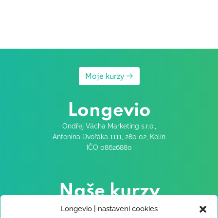
Moje kurzy →
Longevio
Ondřej Vácha Marketing s.r.o.,
Antonína Dvořáka 1111, 280 02, Kolín
IČO 08626880
Naše kurzy
Testosteron od A do Z
Longevio | nastavení cookies