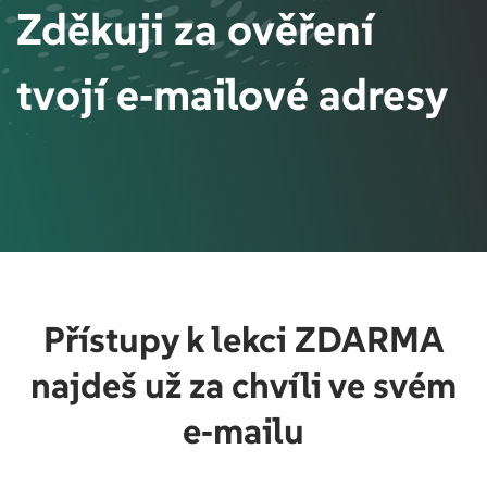
Z
děkuji za ověření
Sign up
Already have an account?
Sign in
tvojí e‑mailové adresy
Přístupy k lekci ZDARMA
najdeš už za chvíli ve svém
e‑mailu